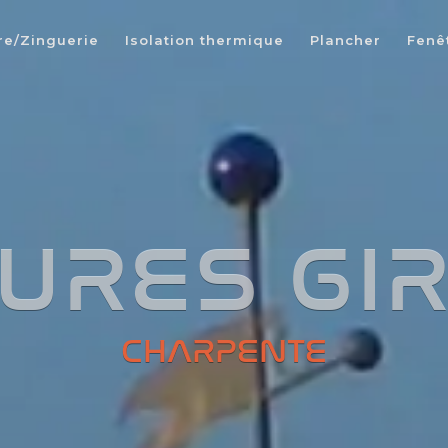
re/Zinguerie
Isolation thermique
Plancher
Fenêt
Entreprise charpente Val de Saône
TURES GI
CHARPENTE